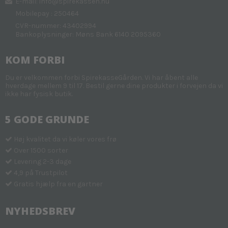
E-mail
:
info@spirekassen.nu
Mobilepay : 250464
CVR-nummer: 43402994
Bankoplysninger: Møns Bank 6140 2095360
KOM FORBI
Du er velkommen forbi SpirekasseGården. Vi har åbent alle
hverdage mellem 9 til 17. Bestil gerne dine produkter i forvejen da vi
ikke har fysisk butik.
5 GODE GRUNDE
Høj kvalitet da vi køler vores frø
Over 1500 sorter
Levering 2-3 dage
4,9 på Trustpilot
Gratis hjælp fra en gartner
NYHEDSBREV