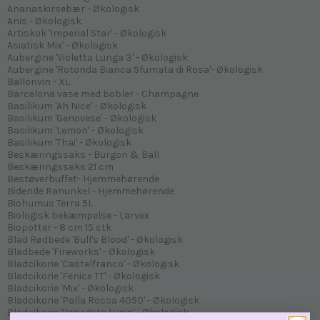
Ananaskirsebær - Økologisk
Anis - Økologisk
Artiskok 'Imperial Star' - Økologisk
Asiatisk Mix' - Økologisk
Aubergine 'Violetta Lunga 3' - Økologisk
Aubergine 'Rotonda Bianca Sfumata di Rosa'- Økologisk
Ballonvin - XL
Barcelona vase med bobler - Champagne
Basilikum 'Ah Nice' - Økologisk
Basilikum 'Genovese' - Økologisk
Basilikum 'Lemon' - Økologisk
Basilikum 'Thai' - Økologisk
Beskæringssaks - Burgon & Ball
Beskæringssaks 21 cm
Bestøverbuffet- Hjemmehørende
Bidende Ranunkel - Hjemmehørende
Biohumus Terra 5L
Biologisk bekæmpelse - Larvex
Biopotter - 8 cm 15 stk
Blad Rødbede 'Bull's Blood' - Økologisk
Bladbede 'Fireworks' - Økologisk
Bladcikorie 'Castelfranco' - Økologisk
Bladcikorie 'Fenice TT' - Økologisk
Bladcikorie 'Mix' - Økologisk
Bladcikorie 'Palla Rossa 4050' - Økologisk
Bladcikorie 'Variegata Lusia' - Økologisk