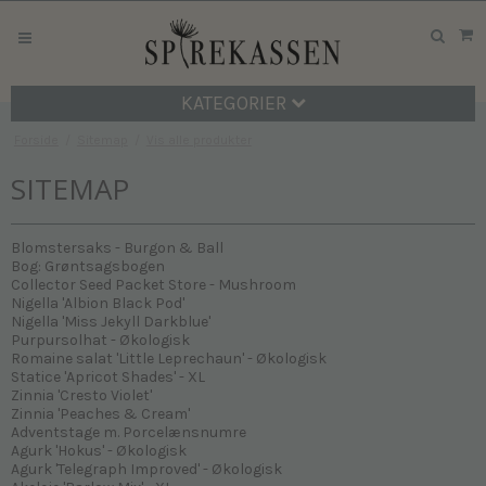
KATEGORIER
Forside
/
Sitemap
/
Vis alle produkter
SITEMAP
Blomstersaks - Burgon & Ball
Bog: Grøntsagsbogen
Collector Seed Packet Store - Mushroom
Nigella 'Albion Black Pod'
Nigella 'Miss Jekyll Darkblue'
Purpursolhat - Økologisk
Romaine salat 'Little Leprechaun' - Økologisk
Statice 'Apricot Shades' - XL
Zinnia 'Cresto Violet'
Zinnia 'Peaches & Cream'
Adventstage m. Porcelænsnumre
Agurk 'Hokus' - Økologisk
Agurk 'Telegraph Improved' - Økologisk