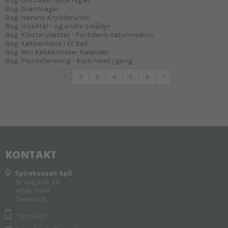
Bog: Din have - Dine regler
Bog: Grøntsager
Bog: Havens Krydderurter
Bog: Insekter - og andre smådyr
Bog: Klosterplanter - Fortidens naturmedicin
Bog: Køkkenhave I Ét Bed
Bog: Min Køkkenhave- Kalender
Bog: Plantefarvning - Kom nemt i gang
1
2
3
4
5
6
KONTAKT
Spirekassen ApS
Orupgade 29
4640 Faxe
Denmark
: 31715467