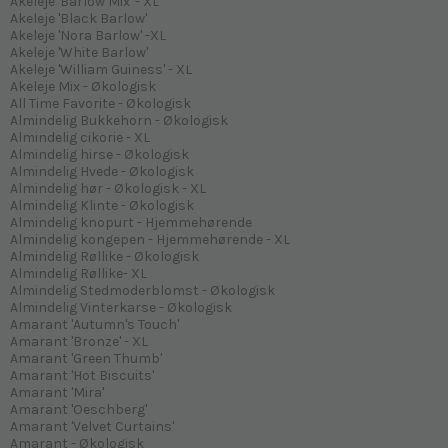
Akeleje 'Barlow Mix' - XL
Akeleje 'Black Barlow'
Akeleje 'Nora Barlow' -XL
Akeleje 'White Barlow'
Akeleje 'William Guiness' - XL
Akeleje Mix - Økologisk
All Time Favorite - Økologisk
Almindelig Bukkehorn - Økologisk
Almindelig cikorie - XL
Almindelig hirse - Økologisk
Almindelig Hvede - Økologisk
Almindelig hør - Økologisk - XL
Almindelig Klinte - Økologisk
Almindelig knopurt - Hjemmehørende
Almindelig kongepen - Hjemmehørende - XL
Almindelig Røllike - Økologisk
Almindelig Røllike- XL
Almindelig Stedmoderblomst - Økologisk
Almindelig Vinterkarse - Økologisk
Amarant 'Autumn's Touch'
Amarant 'Bronze' - XL
Amarant 'Green Thumb'
Amarant 'Hot Biscuits'
Amarant 'Mira'
Amarant 'Oeschberg'
Amarant 'Velvet Curtains'
Amarant - Økologisk