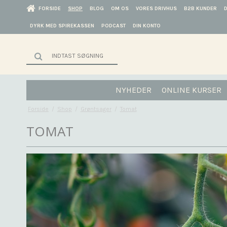
FORSIDE
SHOP
BLOG
OM OS
VORES DRIVHUS
B2B KUNDER
DYRK MED SPIREKASSEN
PODCAST
DIN KONTO
NYHEDER
ONLINE KURSER
Forside
/
Shop
/
Grøntsager
/
Tomat
TOMAT