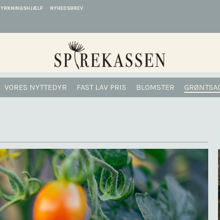
DYRKNINGSHJÆLP
NYHEDSBREV
VORES NYTTEDYR
FAST LAV PRIS
BLOMSTER
GRØNTSA