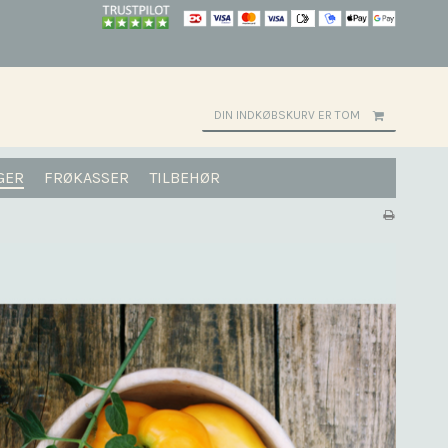
DIN INDKØBSKURV ER TOM
GER
FRØKASSER
TILBEHØR