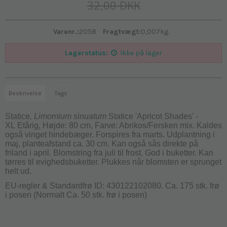
32,00 DKK
Varenr.:
2058
Fragtvægt:
0,007
kg.
Lagerstatus:
Ikke på lager
Beskrivelse
Tags
Statice
, Limomium sinuatum
Statice 'Apricot Shades' -
XL
Etårig, Højde: 80 cm, Farve: Abrikos/Fersken mix. Kaldes
også vinget hindebæger. Forspires fra marts. Udplantning i
maj, planteafstand ca. 30 cm. Kan også sås direkte på
friland i april. Blomstring fra juli til frost. God i buketter. Kan
tørres til evighedsbuketter. Plukkes når blomsten er sprunget
helt ud.
EU-regler & Standardfrø ID: 430122102080. Ca. 175 stk. frø
i posen (Normalt Ca. 50 stk. frø i posen)