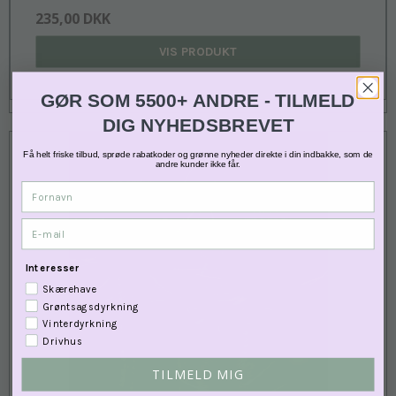
235,00 DKK
VIS PRODUKT
GØR SOM 5500+ ANDRE - TILMELD
DIG NYHEDSBREVET
Få helt friske tilbud, sprøde rabatkoder og grønne nyheder direkte i din indbakke, som de
andre kunder ikke får.
Fornavn
E-mail
Interesser
Skærehave
Grøntsagsdyrkning
Vinterdyrkning
Drivhus
TILMELD MIG