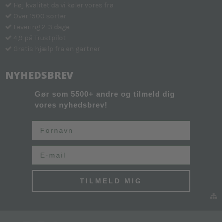
Høj kvalitet da vi køler vores frø
Over 1500 sorter
Levering 2-3 dage
4,9 på Trustpilot
Gratis hjælp fra en gartner
NYHEDSBREV
Gør som 5500+ andre og tilmeld dig
vores nyhedsbrev!
Fornavn
Email
TILMELD MIG