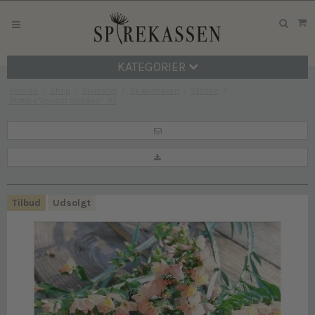
KATEGORIER
Forside
/
Shop
/
Blomster
/
Skærehaven
/
Statice
/
Statice 'Apricot Shades' - XL
Tilbud
Udsolgt