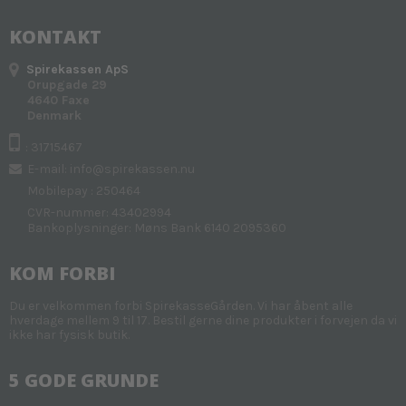
KONTAKT
Spirekassen ApS
Orupgade 29
4640 Faxe
Denmark
: 31715467
E-mail
:
info@spirekassen.nu
Mobilepay : 250464
CVR-nummer: 43402994
Bankoplysninger: Møns Bank 6140 2095360
KOM FORBI
Du er velkommen forbi SpirekasseGården. Vi har åbent alle
hverdage mellem 9 til 17. Bestil gerne dine produkter i forvejen da vi
ikke har fysisk butik.
5 GODE GRUNDE