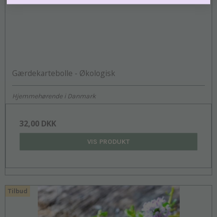
Gærdekartebolle - Økologisk
Hjemmehørende i Danmark
32,00 DKK
VIS PRODUKT
Tilbud