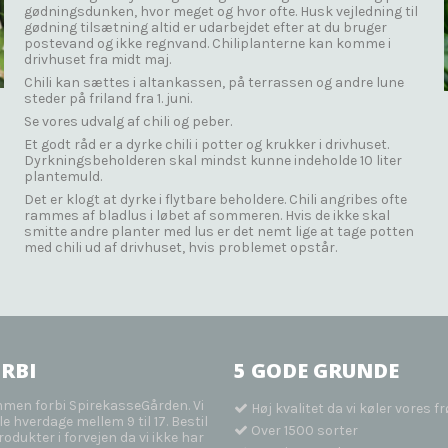
gødningsdunken, hvor meget og hvor ofte. Husk vejledning til
gødning tilsætning altid er udarbejdet efter at du bruger
postevand og ikke regnvand. Chiliplanterne kan komme i
drivhuset fra midt maj.
Chili kan sættes i altankassen, på terrassen og andre lune
steder på friland fra 1. juni.
Se vores udvalg af chili og peber.
Et godt råd er a dyrke chili i potter og krukker i drivhuset.
Dyrkningsbeholderen skal mindst kunne indeholde 10 liter
plantemuld.
Det er klogt at dyrke i flytbare beholdere. Chili angribes ofte
rammes af bladlus i løbet af sommeren. Hvis de ikke skal
smitte andre planter med lus er det nemt lige at tage potten
med chili ud af drivhuset, hvis problemet opstår.
RBI
5 GODE GRUNDE
mmen forbi SpirekasseGården. Vi
Høj kvalitet da vi køler vores fr
e hverdage mellem 9 til 17. Bestil
Over 1500 sorter
odukter i forvejen da vi ikke har