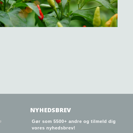
NYHEDSBREV
ø
Gør som 5500+ andre og tilmeld dig
vores nyhedsbrev!