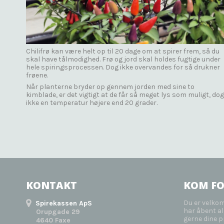
Chilifrø kan være helt op til 20 dage om at spirer frem, så du
skal have tålmodighed. Frø og jord skal holdes fugtige under
hele spiringsprocessen. Dog ikke overvandes for så drukner
frøene.
Når planterne bryder op gennem jorden med sine to
kimblade, er det vigtigt at de får så meget lys som muligt, dog
ikke en temperatur højere end 20 grader.
KONTAKT
KOM FO
Du er velko
Spirekassen ApS
har åbent all
Orupgade 29
gerne dine pr
4640 Faxe