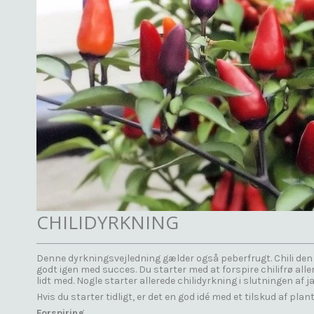
CHILIDYRKNING
Denne dyrkningsvejledning gælder også peberfrugt. Chili den 
godt igen med succes. Du starter med at forspire chilifrø alle
lidt med. Nogle starter allerede chilidyrkning i slutningen af j
Hvis du starter tidligt, er det en god idé med et tilskud af plan
Forspiring