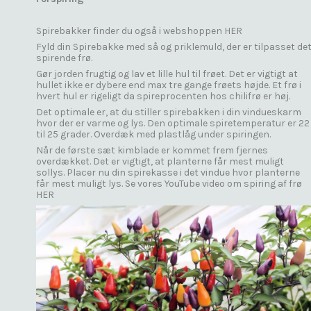
Spirebakker finder du også i webshoppen
HER
Fyld din Spirebakke med så og priklemuld, der er tilpasset de
spirende frø.
Gør jorden frugtig og lav et lille hul til frøet. Det er vigtigt at
hullet ikke er dybere end max tre gange frøets højde. Et frø i
hvert hul er rigeligt da spireprocenten hos chilifrø er høj.
Det optimale er, at du stiller spirebakken i din vindueskarm
hvor der er varme og lys. Den optimale spiretemperatur er 22
til 25 grader. Overdæk med plastlåg under spiringen.
Når de første sæt kimblade er kommet frem fjernes
overdækket. Det er vigtigt, at planterne får mest muligt
sollys. Placer nu din spirekasse i det vindue hvor planterne
får mest muligt lys. Se vores YouTube video om spiring af frø
HER