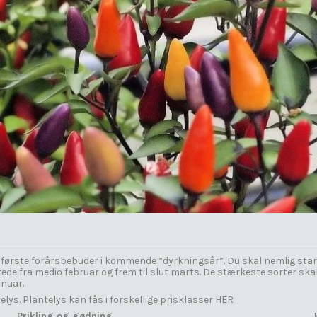
første forårsbebuder i kommende ”dyrkningsår”. Du skal nemlig starte 
rede fra medio februar og frem til slut marts. De stærkeste sorter skal
anuar.
telys. Plantelys kan fås i forskellige prisklasser
HER
Prikling og gødning