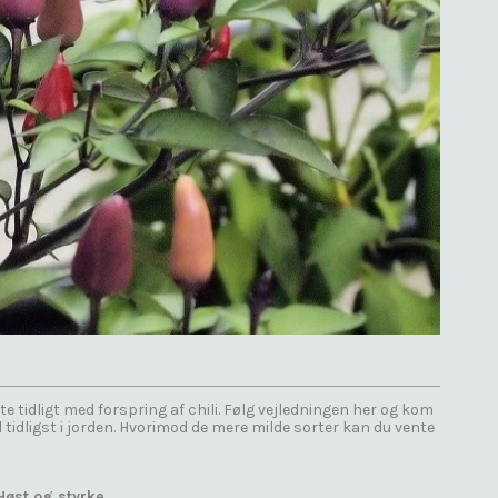
tidligt med forspring af chili. Følg vejledningen her og kom
 tidligst i jorden. Hvorimod de mere milde sorter kan du vente
Høst og styrke