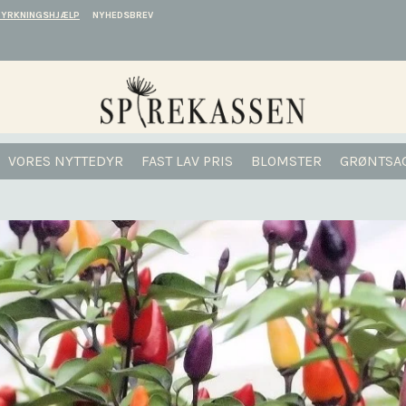
DYRKNINGSHJÆLP
NYHEDSBREV
VORES NYTTEDYR
FAST LAV PRIS
BLOMSTER
GRØNTSA