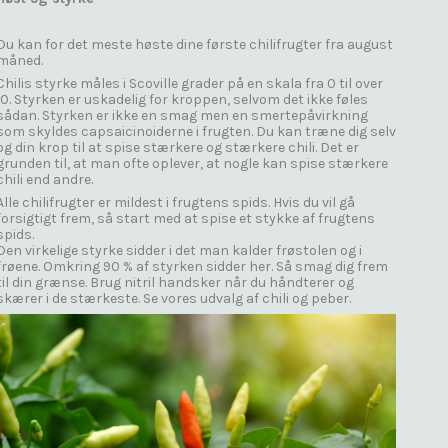
Du kan for det meste høste dine første chilifrugter fra august
måned.
Chilis styrke måles i Scoville grader på en skala fra 0 til over
10. Styrken er uskadelig for kroppen, selvom det ikke føles
sådan. Styrken er ikke en smag men en smertepåvirkning
som skyldes capsaicinoiderne i frugten. Du kan træne dig selv
og din krop til at spise stærkere og stærkere chili. Det er
grunden til, at man ofte oplever, at nogle kan spise stærkere
chili end andre.
Alle chilifrugter er mildest i frugtens spids. Hvis du vil gå
forsigtigt frem, så start med at spise et stykke af frugtens
spids.
Den virkelige styrke sidder i det man kalder frøstolen og i
frøene. Omkring 90 % af styrken sidder her. Så smag dig frem
til din grænse. Brug nitril handsker når du håndterer og
skærer i de stærkeste.
Se vores udvalg af chili og peber.