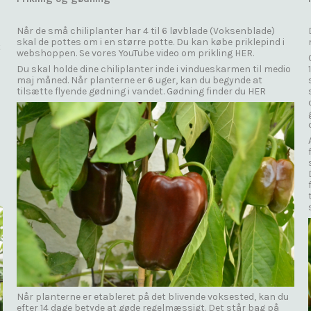
Når de små chiliplanter har 4 til 6 løvblade (Voksenblade)
skal de pottes om i en større potte. Du kan købe priklepind i
t
webshoppen. Se vores YouTube video om prikling
HER.
Du skal holde dine chiliplanter inde i vindueskarmen til medio
maj måned. Når planterne er 6 uger, kan du begynde at
tilsætte flyende gødning i vandet. Gødning finder du
HER
Når planterne er etableret på det blivende voksested, kan du
efter 14 dage betyde at gøde regelmæssigt. Det står bag på