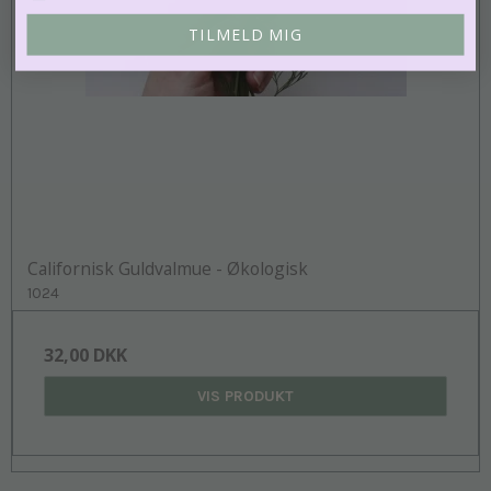
TILMELD MIG
Californisk Guldvalmue - Økologisk
1024
32,00 DKK
VIS PRODUKT