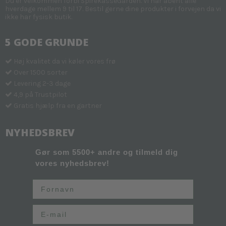
Du er velkommen forbi SpirekasseGården. Vi har åbent alle
hverdage mellem 9 til 17. Bestil gerne dine produkter i forvejen da vi
ikke har fysisk butik.
5 GODE GRUNDE
Høj kvalitet da vi køler vores frø
Over 1500 sorter
Levering 2-3 dage
4,9 på Trustpilot
Gratis hjælp fra en gartner
NYHEDSBREV
Gør som 5500+ andre og tilmeld dig
vores nyhedsbrev!
Fornavn
Email