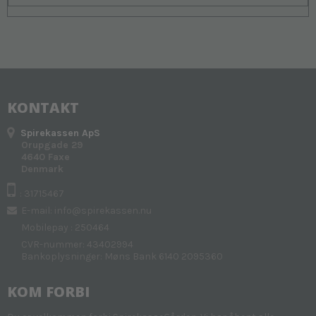
KONTAKT
Spirekassen ApS
Orupgade 29
4640 Faxe
Denmark
: 31715467
E-mail
:
info@spirekassen.nu
Mobilepay : 250464
CVR-nummer: 43402994
Bankoplysninger: Møns Bank 6140 2095360
KOM FORBI