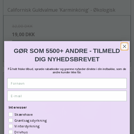
Californisk Guldvalmue 'Karminkönig' - Økologisk
32,00 DKK
19,00 DKK
VIS PRODUKT
GØR SOM 5500+ ANDRE - TILMELD
DIG NYHEDSBREVET
Få helt friske tilbud, sprøde rabatkoder og grønne nyheder direkte i din indbakke, som de
andre kunder ikke får.
Fornavn
E-mail
Interesser
Skærehave
Grøntsagsdyrkning
Vinterdyrkning
Drivhus