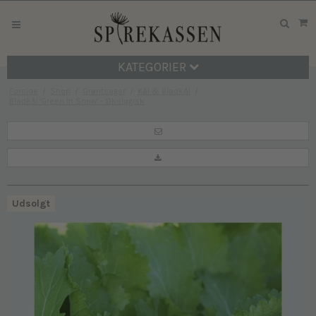
KATEGORIER
Forside
/
Shop
/
Grøntsager
/
Kål & Bladkål
/
Bladkål 'Green In Snow' - Økologisk
Udsolgt