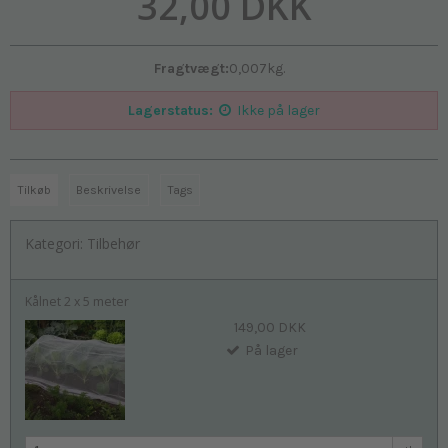
32,00 DKK
Fragtvægt:
0,007
kg.
Lagerstatus:
Ikke på lager
Tilkøb
Beskrivelse
Tags
Kategori:
Tilbehør
Kålnet 2 x 5 meter
149,00 DKK
På lager