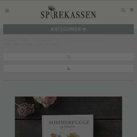
KATEGORIER
Forside
/
Shop
/
Blomster
/
Bi - og Sommerfugleblomster
/
Bog: Sommerfugle - og blomster