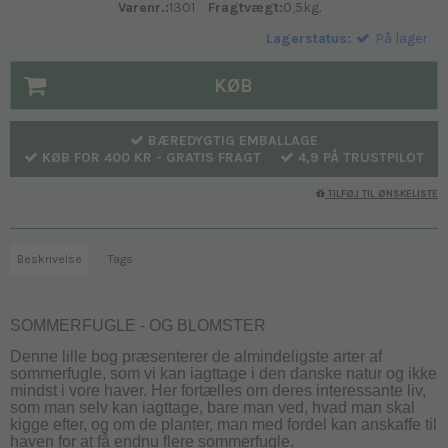
Varenr.:
1301
Fragtvægt:
0,5
kg.
Lagerstatus:
På lager
KØB
BÆREDYGTIG EMBALLAGE
KØB FOR 400 KR - GRATIS FRAGT
4,9 PÅ TRUSTPILOT
TILFØJ TIL ØNSKELISTE
Beskrivelse
Tags
SOMMERFUGLE - OG BLOMSTER
Denne lille bog præsenterer de almindeligste arter af
sommerfugle, som vi kan iagttage i den danske natur og ikke
mindst i vore haver. Her fortælles om deres interessante liv,
som man selv kan iagttage, bare man ved, hvad man skal
kigge efter, og om de planter, man med fordel kan anskaffe til
haven for at få endnu flere sommerfugle.