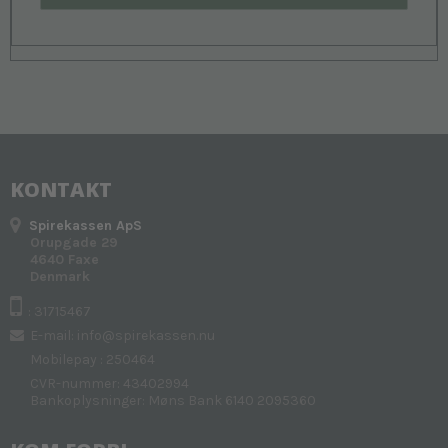
KONTAKT
Spirekassen ApS
Orupgade 29
4640 Faxe
Denmark
: 31715467
E-mail
:
info@spirekassen.nu
Mobilepay : 250464
CVR-nummer: 43402994
Bankoplysninger: Møns Bank 6140 2095360