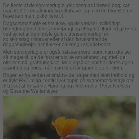
De fleste af de sommerfugle, der omtales i denne bog, kan
man træffe i en almindelig villahave, og med en blomsterrig
have kan man lokke flere til.
Dagsommerfugle er smukke, og de vækker uvilkårligt
beundring med deres farvepragt og elegante flugt. Vi glædes
ved synet af den første gule citronsommerfugl en
solskinsdag i februar eller af den farvestrålende
dagpåfugleøje, der flakser omkring i staudebedet.
Men sommerfugle er også natsværmere, som man ikke ser
så meget til, da de først er aktive om aftenen, og møl, der
ofte er små, gråbrune kræ. Men også de har har deres egen
skønhed og poesi, når man først får øjnene op for dem.
Bogen er fra serien af små hvide bøger med stort indhold og
er trykt FSC miljø certificeret papir, på svanemærket trykkeri.
Skrevet af Susanne Harding og illustreret af Peter Nielsen
og Susanne Weitemeyer.