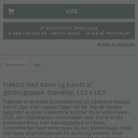
KØB
BÆREDYGTIG EMBALLAGE
KØB FOR 400 KR - GRATIS FRAGT
4,9 PÅ TRUSTPILOT
TILFØJ TIL ØNSKELISTE
Beskrivelse
Tags
Frøkort med Kanin og kuvert af
genbrugspapir. Størrelse: 13,5 x 10,5
Frøkortet er et smukt illustrerede kort på håndlavet frøpapir.
Det vil sige, inde i papiret ligger der frø. Når de vandes
begynder at spirer. Frøkortene kommer fra en virksomhed i
USA, som Spirekassen samarbejder med. Det er et lille
kvindeejet firma, hvor bæredygtighed er i fokus.
Virksomheden laver deres papir på den gammeldags måde
ved hjælp af genbrugspapir fra skoler og kontorer. Hver