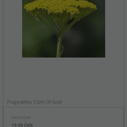
Pragtrøllike 'Cloth Of Gold'
32,00 DKK
19,00 DKK