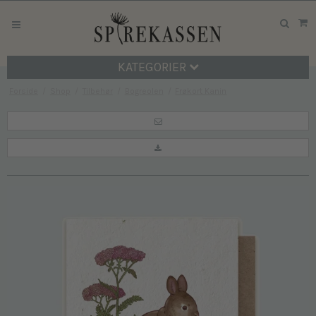
KATEGORIER
Forside
/
Shop
/
Tilbehør
/
Bogreolen
/
Frøkort Kanin