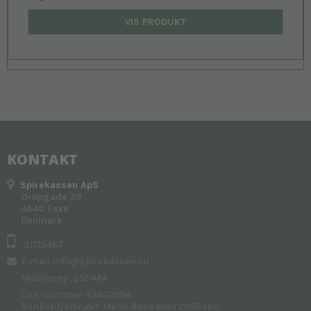
VIS PRODUKT
KONTAKT
Spirekassen ApS
Orupgade 29
4640 Faxe
Denmark
: 31715467
E-mail
:
info@spirekassen.nu
Mobilepay : 250464
CVR-nummer: 43402994
Bankoplysninger: Møns Bank 6140 2095360