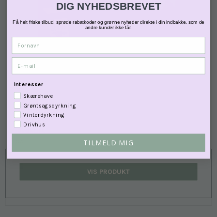
DIG NYHEDSBREVET
Få helt friske tilbud, sprøde rabatkoder og grønne nyheder direkte i din indbakke, som de
andre kunder ikke får.
Fornavn
E-mail
Interesser
Skærehave
Grøntsagsdyrkning
Vinterdyrkning
Drivhus
Gavekort
995
TILMELD MIG
VIS PRODUKT