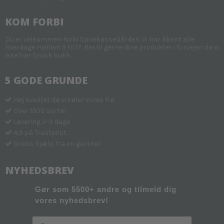
KOM FORBI
Du er velkommen forbi SpirekasseGården. Vi har åbent alle
hverdage mellem 9 til 17. Bestil gerne dine produkter i forvejen da vi
ikke har fysisk butik.
5 GODE GRUNDE
Høj kvalitet da vi køler vores frø
Over 1500 sorter
Levering 2-3 dage
4,9 på Trustpilot
Gratis hjælp fra en gartner
NYHEDSBREV
Gør som 5500+ andre og tilmeld dig
vores nyhedsbrev!
Fornavn