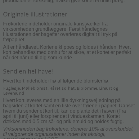
produktion er forskellig, hvilket give kortet et unikt præg.
Originale illustrationer
Frøkortene indeholder originale kunstværker fra
virksomheden grundlæggere. Først håndtegnes
illustrationen der bagefter overføres digitalt til tryk på
frøpapiret.
Alt er håndlavet. Kortene klippes og foldes i hånden. Hvert
kort behandles med omhu for at sikre, at et kortet er perfekt
når det når ud til dig som kunde.
Send en hel have!
Hvert kort indeholder frø af følgende blomsterfrø.
Fugleøje, Mølleblomst, Håret solhat, Biblomme, Limurt og
Løvemund
Hvert kort leveres med en lille dyrkningsvejledning på
bagsiden af kortet samt en liste over frøene i papiret. Uanset
hvem du sender et kort til, kan de plante det i haven (Fra
april til juni) eller forspirer det i vindueskarmen. Kortet
dækkes med 0,5 cm så- og priklemuld og holdes fugtig.
Virksomheden bag frøkortene, donerer 10% af overskuddet
til velgørende organisationer inden for økologi,