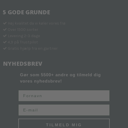
5 GODE GRUNDE
Høj kvalitet da vi køler vores frø
Over 1500 sorter
Levering 2-3 dage
4,9 på Trustpilot
Gratis hjælp fra en gartner
NYHEDSBREV
Gør som 5500+ andre og tilmeld dig
vores nyhedsbrev!
Fornavn
Email
TILMELD MIG