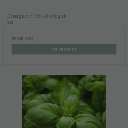
Dværglupin Mix - Økologisk
812
32,00 DKK
VIS PRODUKT