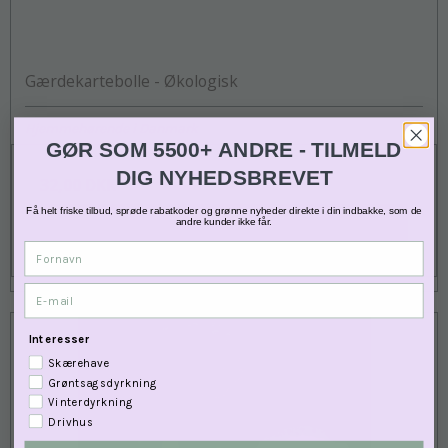
Gærdekartebolle - Økologisk
Hjemmehørende i Danmark
GØR SOM 5500+ ANDRE - TILMELD
DIG NYHEDSBREVET
32,00 DKK
Få helt friske tilbud, sprøde rabatkoder og grønne nyheder direkte i din indbakke, som de
VIS PRODUKT
andre kunder ikke får.
Fornavn
E-mail
Interesser
Skærehave
Grøntsagsdyrkning
Vinterdyrkning
Drivhus