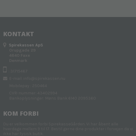
KONTAKT
Spirekassen ApS
Orupgade 29
4640 Faxe
Denmark
: 31715467
E-mail
:
info@spirekassen.nu
Mobilepay : 250464
CVR-nummer: 43402994
Bankoplysninger: Møns Bank 6140 2095360
KOM FORBI
Du er velkommen forbi SpirekasseGården. Vi har åbent alle
hverdage mellem 9 til 17. Bestil gerne dine produkter i forvejen da vi
ikke har fysisk butik.