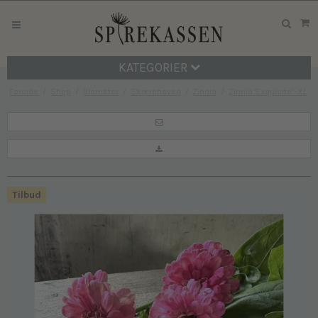
KATEGORIER
Forside
/
Shop
/
Blomster
/
Skærehaven
/
Zinnia
/
Zinnia 'Exquisite' -XL
Tilbud