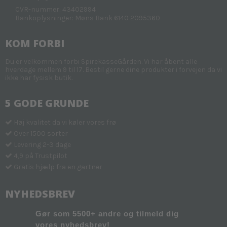
CVR-nummer: 43402994
Bankoplysninger: Møns Bank 6140 2095360
KOM FORBI
Du er velkommen forbi SpirekasseGården. Vi har åbent alle
hverdage mellem 9 til 17. Bestil gerne dine produkter i forvejen da vi
ikke har fysisk butik.
5 GODE GRUNDE
Høj kvalitet da vi køler vores frø
Over 1500 sorter
Levering 2-3 dage
4,9 på Trustpilot
Gratis hjælp fra en gartner
NYHEDSBREV
Gør som 5500+ andre og tilmeld dig
vores nyhedsbrev!