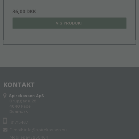
36,00 DKK
VIS PRODUKT
KONTAKT
Spirekassen ApS
Orupgade 29
4640 Faxe
Denmark
: 31715467
E-mail
:
info@spirekassen.nu
Mobilepay : 250464