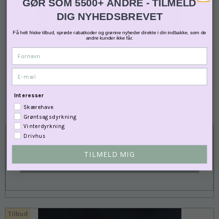
GØR SOM 5500+ ANDRE - TILMELD
DIG NYHEDSBREVET
Få helt friske tilbud, sprøde rabatkoder og grønne nyheder direkte i din indbakke, som de
andre kunder ikke får.
Fornavn
E-mail
Interesser
Skærehave
Matrem - Økologisk
Grøntsagsdyrkning
Vinterdyrkning
Drivhus
36,00 DKK
TILMELD MIG
VIS PRODUKT
Tilbud