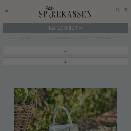
KATEGORIER
Forside
/
Shop
/
Tilbehør
/
Vandkander
/
Vandkande lysegrøn 2,3 ltr