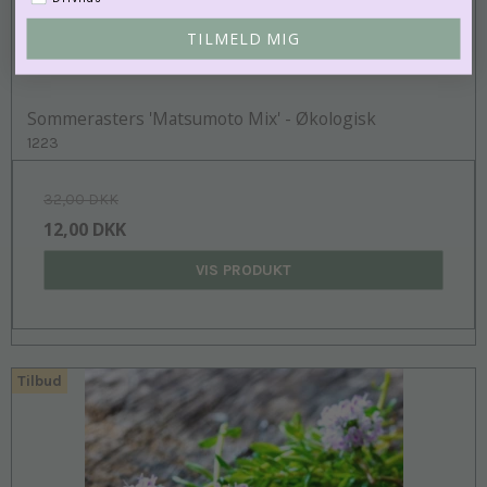
TILMELD MIG
Sommerasters 'Matsumoto Mix' - Økologisk
1223
32,00 DKK
12,00 DKK
VIS PRODUKT
Tilbud