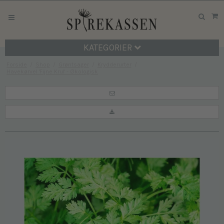
KATEGORIER
Forside
/
Shop
/
Grøntsager
/
Krydderurter
/
Havekørvel 'Fijne Krul' - Økologisk