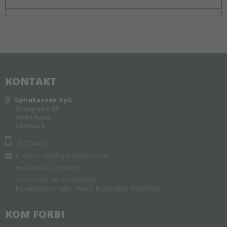
KONTAKT
Spirekassen ApS
Orupgade 29
4640 Faxe
Denmark
: 31715467
E-mail
:
info@spirekassen.nu
Mobilepay : 250464
CVR-nummer: 43402994
Bankoplysninger: Møns Bank 6140 2095360
KOM FORBI