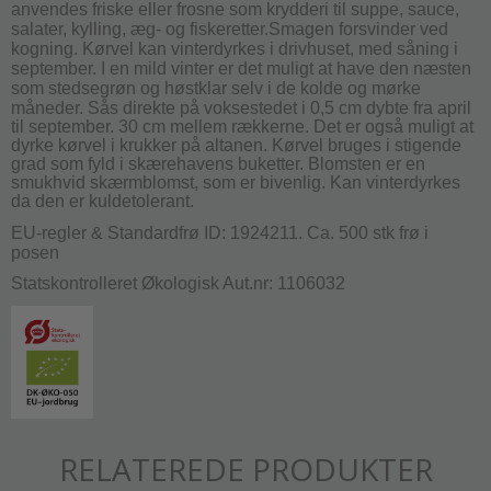
anvendes friske eller frosne som krydderi til suppe, sauce,
salater, kylling, æg- og fiskeretter.Smagen forsvinder ved
kogning. Kørvel kan vinterdyrkes i drivhuset, med såning i
september. I en mild vinter er det muligt at have den næsten
som stedsegrøn og høstklar selv i de kolde og mørke
måneder.
Sås direkte på voksestedet i 0,5 cm dybte fra april
til september. 30 cm mellem rækkerne. Det er også muligt at
dyrke kørvel i krukker på altanen. Kørvel bruges i stigende
grad som fyld i skærehavens buketter. Blomsten er en
smukhvid skærmblomst, som er bivenlig. Kan vinterdyrkes
da den er kuldetolerant.
EU-regler & Standardfrø ID: 1924211. Ca. 500 stk frø i
posen
Statskontrolleret Økologisk Aut.nr: 1106032
RELATEREDE PRODUKTER