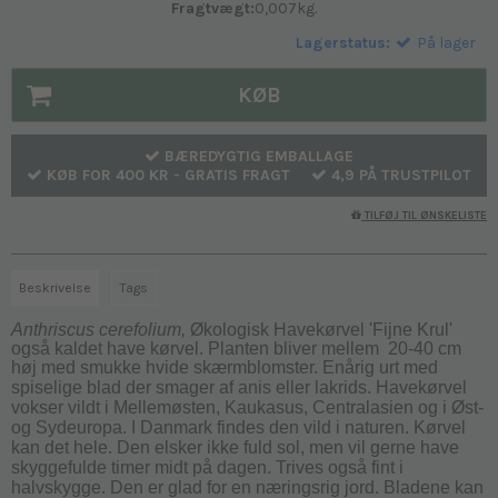
Fragtvægt:
0,007
kg.
Lagerstatus:
På lager
KØB
BÆREDYGTIG EMBALLAGE
KØB FOR 400 KR - GRATIS FRAGT
4,9 PÅ TRUSTPILOT
TILFØJ TIL ØNSKELISTE
Beskrivelse
Tags
Anthriscus cerefolium,
Økologisk
Havekørvel 'Fijne Krul'
også kaldet have kørvel. Planten bliver mellem 20-40 cm
høj med smukke hvide skærmblomster. Enårig urt med
spiselige blad der smager af anis eller lakrids.
Havekørvel
vokser vildt i Mellemøsten, Kaukasus, Centralasien og i Øst-
og Sydeuropa. I Danmark findes den vild i naturen. Kørvel
kan det hele. Den elsker ikke fuld sol, men vil gerne have
skyggefulde timer midt på dagen. Trives også fint i
halvskygge. Den er glad for en næringsrig jord.
Bladene kan