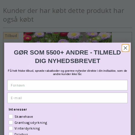
Kunder der har købt dette produkt har
også købt
Tilbud
GØR SOM 5500+ ANDRE - TILMELD
DIG NYHEDSBREVET
Få helt friske tilbud, sprøde rabatkoder og grønne nyheder direkte i din indbakke, som de
andre kunder ikke får.
Fornavn
E-mail
Interesser
Skærehave
Grøntsagsdyrkning
Vinterdyrkning
Drivhus