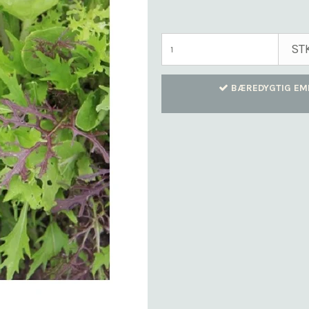
ST
BÆREDYGTIG EM