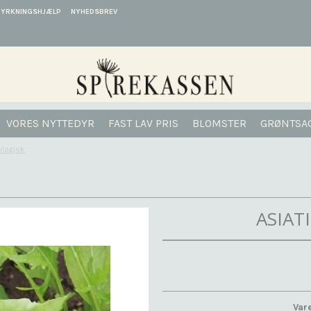
DYRKNINGSHJÆLP
NYHEDSBREV
VORES NYTTEDYR
FAST LAV PRIS
BLOMSTER
GRØNTSA
ologisk
ASIAT
Vare