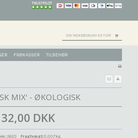
DIN INDKØBSKURV ER TOM
GER
FRØKASSER
TILBEHØR
ISK MIX' - ØKOLOGISK
32,00 DKK
nr.:
1620
Fragtvægt:
0,007
kg.