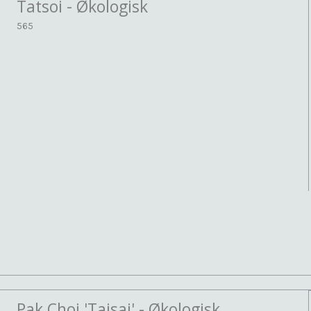
Tatsoi - Økologisk
565
Pak Choi 'Taisai' - Økologisk