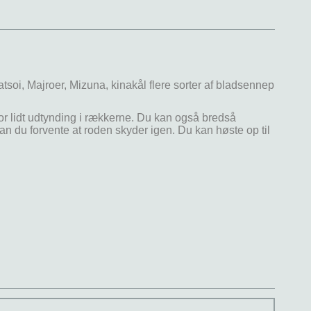
Tatsoi, Majroer, Mizuna, kinakål flere sorter af bladsennep
or lidt udtynding i rækkerne. Du kan også bredså
an du forvente at roden skyder igen. Du kan høste op til