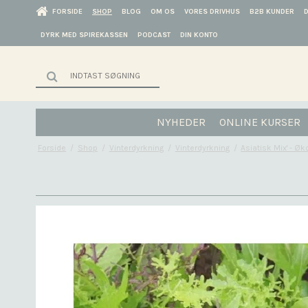
FORSIDE
SHOP
BLOG
OM OS
VORES DRIVHUS
B2B KUNDER
DYRK MED SPIREKASSEN
PODCAST
DIN KONTO
NYHEDER
ONLINE KURSER
Forside
/
Shop
/
Vinterdyrkning
/
Vinterdyrkning
/
Asiatisk Mix' - Øk