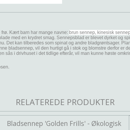
e frø. Kært barn har mange navne:
brun sennep, kinesisk sennep
lade med en krydret smag. Sennepsblad er blevet dyrket og spist
nu. Det kan tilberedes som spinat og andre bladgrøntsager. Pl
e bladsennep, vil den hurtigt gå i stok og blomstre derfor er de
en sås i drivhuset i det tidlige efterår, vil man kunne høste om
posen.
RELATEREDE PRODUKTER
Bladsennep 'Golden Frills' - Økologisk