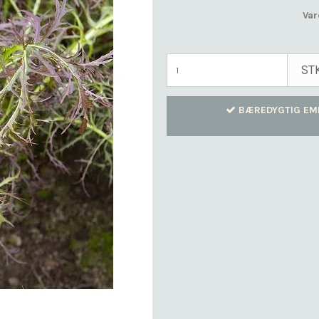
Var
ST
BÆREDYGTIG EM