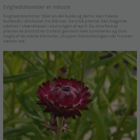
Evighedsblomster er robuste
Evighedsblomster tåler en del kulde og derfor kan frøene
kuldesås i drivhuset fra februar. De små planter kan begynde
udelivet i skærehaven i slutningen af april. Du vil erfare at
planterne blomstrer trofast gennem hele sommeren og som
nogle af de sidste blomster, stopper blomsteringen når frosten
sætter ind.