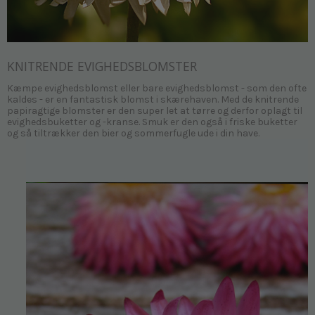
KNITRENDE EVIGHEDSBLOMSTER
Kæmpe evighedsblomst eller bare evighedsblomst - som den ofte
kaldes - er en fantastisk blomst i skærehaven. Med de knitrende
papiragtige blomster er den super let at tørre og derfor oplagt til
evighedsbuketter og -kranse. Smuk er den også i friske buketter
og så tiltrækker den bier og sommerfugle ude i din have.