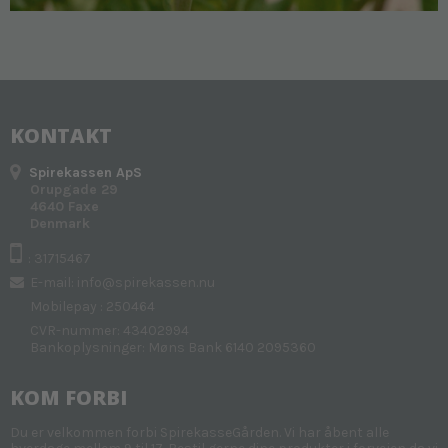
KONTAKT
Spirekassen ApS
Orupgade 29
4640 Faxe
Denmark
: 31715467
E-mail
:
info@spirekassen.nu
Mobilepay : 250464
CVR-nummer: 43402994
Bankoplysninger: Møns Bank 6140 2095360
KOM FORBI
Du er velkommen forbi SpirekasseGården. Vi har åbent alle