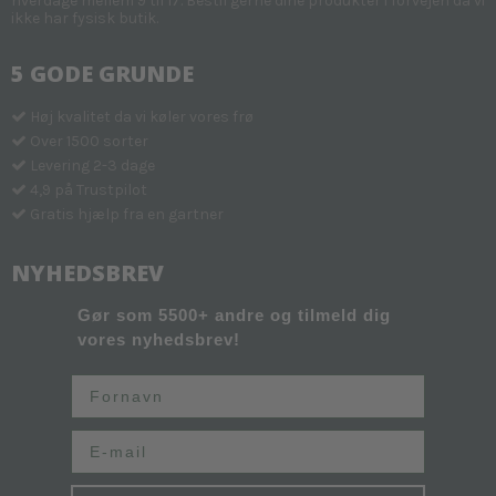
hverdage mellem 9 til 17. Bestil gerne dine produkter i forvejen da vi
ikke har fysisk butik.
5 GODE GRUNDE
Høj kvalitet da vi køler vores frø
Over 1500 sorter
Levering 2-3 dage
4,9 på Trustpilot
Gratis hjælp fra en gartner
NYHEDSBREV
Gør som 5500+ andre og tilmeld dig
vores nyhedsbrev!
Fornavn
Email