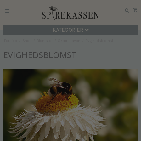
KATEGORIER
Forside
/
Shop
/
Blomster
/
Skærehaven
/
Evighedsblomst
EVIGHEDSBLOMST