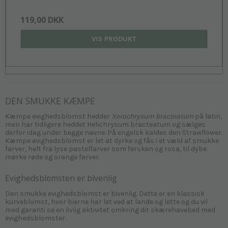
119,00 DKK
VIS PRODUKT
DEN SMUKKE KÆMPE
Kæmpe evighedsblomst hedder
Xerochrysum bracteatum
på latin,
men har tidligere heddet Helichrysum bracteatum og sælges
derfor idag under begge navne. På engelsk kaldes den Strawflower.
Kæmpe evighedsblomst er let at dyrke og fås i et væld af smukke
farver, helt fra lyse pastelfarver som fersken og rosa, til dybe
mørke røde og orange farver.
Evighedsblomsten er bivenlig
Den smukke evighedsblomst er bivenlig. Dette er en klassisk
kurveblomst, hvor bierne har let ved at lande og lette og du vil
med garanti se en livlig aktivitet omkring dit skærehavebed med
evighedsblomster.