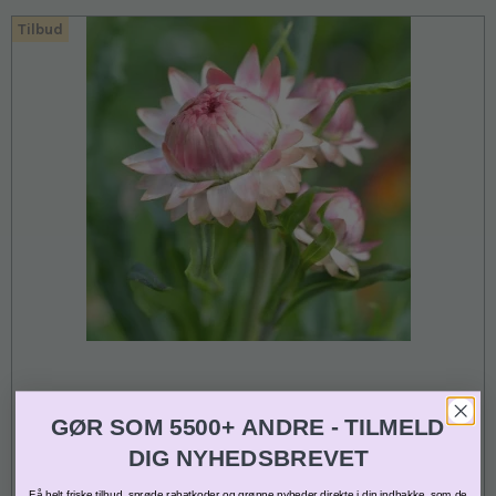
Tilbud
GØR SOM 5500+ ANDRE - TILMELD
DIG NYHEDSBREVET
Få helt friske tilbud, sprøde rabatkoder og grønne nyheder direkte i din indbakke, som de