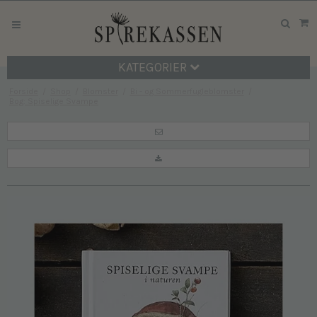
KATEGORIER
Forside
/
Shop
/
Blomster
/
Bi - og Sommerfugleblomster
/
Bog: Spiselige Svampe