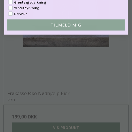
Grøntsagsdyrkning
Vinterdyrkning
Drivhus
TILMELD MIG
Frøkasse Øko Nødhjælp Bier
238
199,00 DKK
VIS PRODUKT