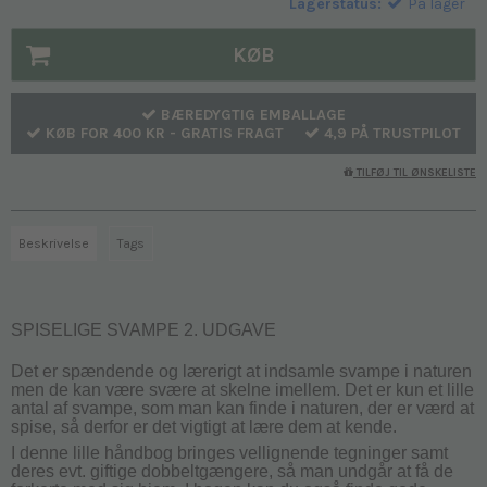
Lagerstatus:
På lager
KØB
BÆREDYGTIG EMBALLAGE
KØB FOR 400 KR - GRATIS FRAGT
4,9 PÅ TRUSTPILOT
TILFØJ TIL ØNSKELISTE
Beskrivelse
Tags
SPISELIGE SVAMPE 2. UDGAVE
Det er spændende og lærerigt at indsamle svampe i naturen
men de kan være svære at skelne imellem. Det er kun et lille
antal af svampe, som man kan finde i naturen, der er værd at
spise, så derfor er det vigtigt at lære dem at kende.
I denne lille håndbog bringes vellignende tegninger samt
deres evt. giftige dobbeltgængere, så man undgår at få de