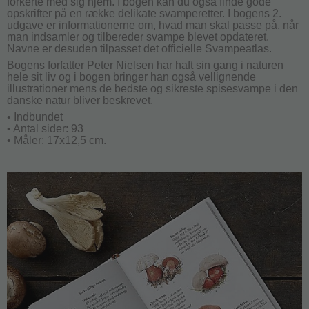
forkerte med sig hjem. I bogen kan du også finde gode
opskrifter på en række delikate svamperetter. I bogens 2.
udgave er informationerne om, hvad man skal passe på, når
man indsamler og tilbereder svampe blevet opdateret.
Navne er desuden tilpasset det officielle Svampeatlas.
Bogens forfatter Peter Nielsen har haft sin gang i naturen
hele sit liv og i bogen bringer han også vellignende
illustrationer mens de bedste og sikreste spisesvampe i den
danske natur bliver beskrevet.
• Indbundet
• Antal sider: 93
• Måler: 17x12,5 cm.