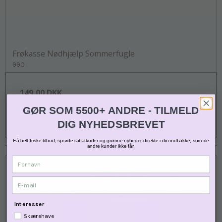
Frøkasse Nødhjælp Sommerfugle
990
149,00 DKK
GØR SOM 5500+ ANDRE - TILMELD
VIS PRODUKT
DIG NYHEDSBREVET
Få helt friske tilbud, sprøde rabatkoder og grønne nyheder direkte i din indbakke, som de
andre kunder ikke får.
Fornavn
E-mail
Interesser
Skærehave