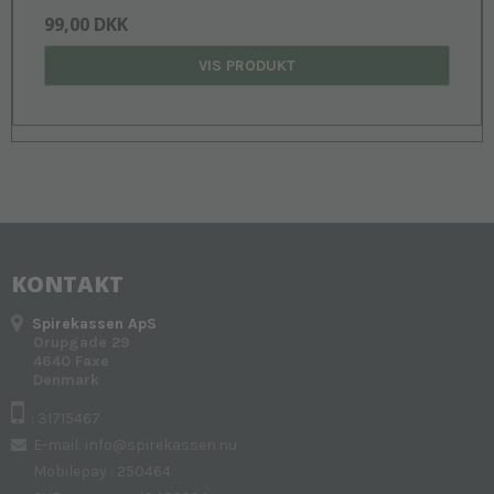
99,00 DKK
VIS PRODUKT
KONTAKT
Spirekassen ApS
Orupgade 29
4640 Faxe
Denmark
: 31715467
E-mail
:
info@spirekassen.nu
Mobilepay : 250464