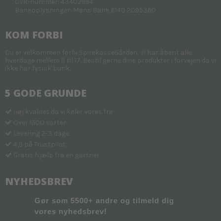
CVR-nummer: 43402994
Bankoplysninger: Møns Bank 6140 2095360
KOM FORBI
Du er velkommen forbi SpirekasseGården. Vi har åbent alle
hverdage mellem 9 til 17. Bestil gerne dine produkter i forvejen da vi
ikke har fysisk butik.
5 GODE GRUNDE
Høj kvalitet da vi køler vores frø
Over 1500 sorter
Levering 2-3 dage
4,9 på Trustpilot
Gratis hjælp fra en gartner
NYHEDSBREV
Gør som 5500+ andre og tilmeld dig
vores nyhedsbrev!