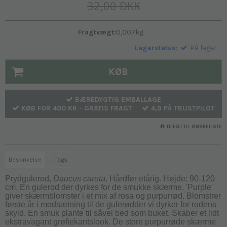
32,00 DKK
Fragtvægt:
0,007
kg.
Lagerstatus:
På lager
KØB
BÆREDYGTIG EMBALLAGE
KØB FOR 400 KR - GRATIS FRAGT
4,9 PÅ TRUSTPILOT
TILFØJ TIL ØNSKELISTE
Beskrivelse
Tags
Prydgulerod,
Daucus carota
. Hårdfør etårig. Højde: 90-120
cm. En gulerod der dyrkes for de smukke skærme. 'Purple'
giver skærmblomster i et mix af rosa og purpurrød. Blomstrer
første år i modsætning til de gulerødder vi dyrker for rodens
skyld. En smuk plante til såvel bed som buket. Skaber et lidt
ekstravagant grøftekantslook. De store purpurrøde skærme