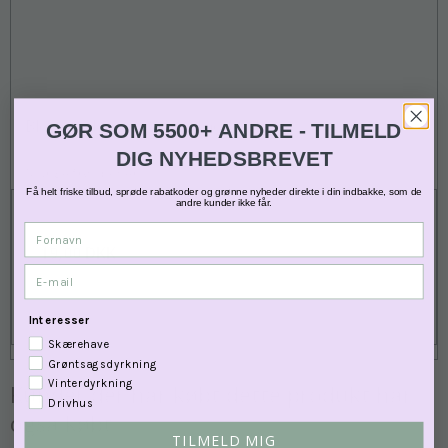
Blomsterkørvel ' White Lace' - XL
GØR SOM 5500+ ANDRE - TILMELD
DIG NYHEDSBREVET
Mange frø i posen
Få helt friske tilbud, sprøde rabatkoder og grønne nyheder direkte i din indbakke, som de
andre kunder ikke får.
32,00 DKK
Fornavn
19,00 DKK
E-mail
VIS PRODUKT
Interesser
Skærehave
Grøntsagsdyrkning
Vinterdyrkning
Kunder der har købt dette produkt har
Drivhus
også købt
TILMELD MIG