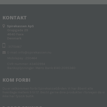
KONTAKT
Spirekassen ApS
Orupgade 29
4640 Faxe
Denmark
: 31715467
E-mail
:
info@spirekassen.nu
Mobilepay : 250464
CVR-nummer: 43402994
Bankoplysninger: Møns Bank 6140 2095360
KOM FORBI
Du er velkommen forbi SpirekasseGården. Vi har åbent alle
hverdage mellem 9 til 17. Bestil gerne dine produkter i forvejen da vi
ikke har fysisk butik.