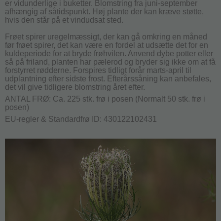
er vidunderlige i buketter. Blomstring fra juni-september
afhængig af såtidspunkt. Høj plante der kan kræve støtte,
hvis den står på et vindudsat sted.
Frøet spirer uregelmæssigt, der kan gå omkring en måned
før frøet spirer, det kan være en fordel at udsætte det for en
kuldeperiode for at bryde frøhvilen. Anvend dybe potter eller
så på friland, planten har pælerod og bryder sig ikke om at få
forstyrret rødderne. Forspires tidligt forår marts-april til
udplantning efter sidste frost. Efterårssåning kan anbefales,
det vil give tidligere blomstring året efter.
ANTAL FRØ: Ca. 225 stk. frø i posen (Normalt 50 stk. frø i
posen)
EU-regler & Standardfrø ID: 430122102431