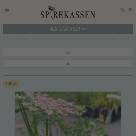
KATEGORIER
Forside
/
Shop
/
Blomster
/
Skærehaven
/
Buketfyld
/
Prydgulerod - XL
Tilbud