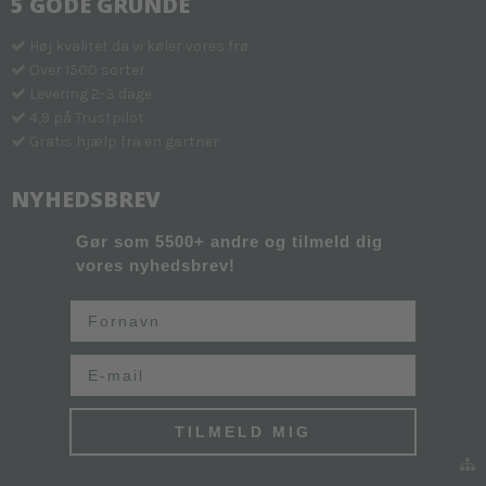
5 GODE GRUNDE
Høj kvalitet da vi køler vores frø
Over 1500 sorter
Levering 2-3 dage
4,9 på Trustpilot
Gratis hjælp fra en gartner
NYHEDSBREV
Gør som 5500+ andre og tilmeld dig
vores nyhedsbrev!
Fornavn
Email
TILMELD MIG