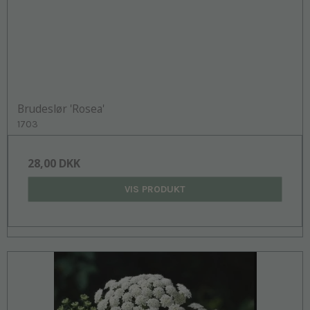
Brudeslør 'Rosea'
1703
28,00 DKK
VIS PRODUKT