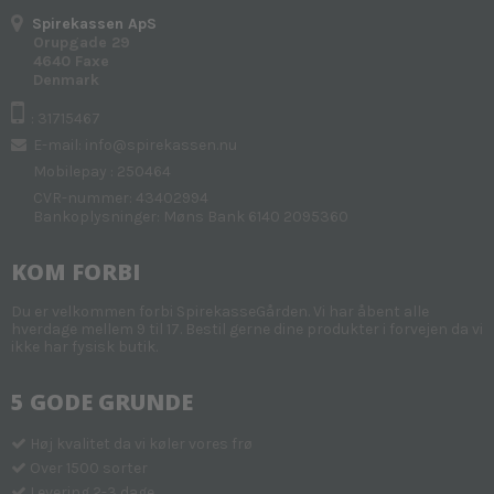
Spirekassen ApS
Orupgade 29
4640 Faxe
Denmark
: 31715467
E-mail
:
info@spirekassen.nu
Mobilepay : 250464
CVR-nummer: 43402994
Bankoplysninger: Møns Bank 6140 2095360
KOM FORBI
Du er velkommen forbi SpirekasseGården. Vi har åbent alle
hverdage mellem 9 til 17. Bestil gerne dine produkter i forvejen da vi
ikke har fysisk butik.
5 GODE GRUNDE
Høj kvalitet da vi køler vores frø
Over 1500 sorter
Levering 2-3 dage