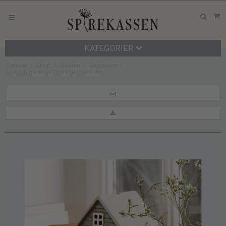
KATEGORIER
Forside
/
Shop
/
Tilbehør
/
Bogreolen
/
Hus t/fyrfadslys Thorshavn rød dør