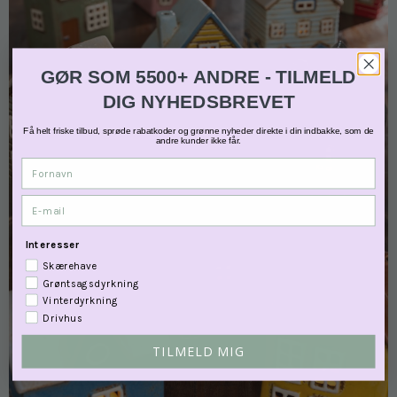
GØR SOM 5500+ ANDRE - TILMELD
DIG NYHEDSBREVET
Få helt friske tilbud, sprøde rabatkoder og grønne nyheder direkte i din indbakke, som de
andre kunder ikke får.
Fornavn
E-mail
Interesser
Skærehave
Grøntsagsdyrkning
Vinterdyrkning
Drivhus
TILMELD MIG