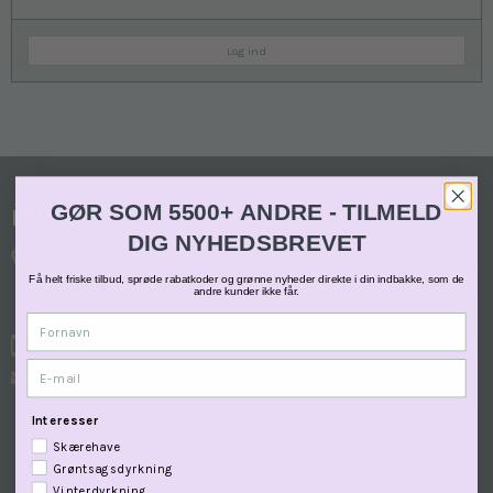
Log ind
GØR SOM 5500+ ANDRE - TILMELD
KONTAKT
DIG NYHEDSBREVET
Spirekassen ApS
Orupgade 29
Få helt friske tilbud, sprøde rabatkoder og grønne nyheder direkte i din indbakke, som de
andre kunder ikke får.
4640 Faxe
Denmark
Fornavn
: 31715467
E-mail
E-mail
:
info@spirekassen.nu
Mobilepay : 250464
Interesser
CVR-nummer: 43402994
Skærehave
Bankoplysninger: Møns Bank 6140 2095360
Grøntsagsdyrkning
Vinterdyrkning