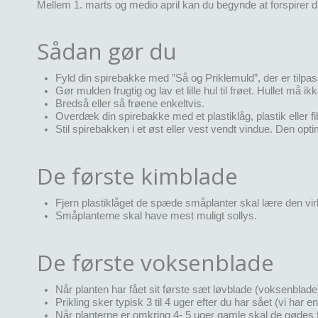
Mellem 1. marts og medio april kan du begynde at forspirer d
Sådan gør du
Fyld din spirebakke med ”Så og Priklemuld”, der er tilpas
Gør mulden frugtig og lav et lille hul til frøet. Hullet må
Bredså eller så frøene enkeltvis.
Overdæk din spirebakke med et plastiklåg, plastik eller 
Stil spirebakken i et øst eller vest vendt vindue. Den opt
De første kimblade
Fjern plastiklåget de spæde småplanter skal lære den vir
Småplanterne skal have mest muligt sollys.
De første voksenblade
Når planten har fået sit første sæt løvblade (voksenblade
Prikling sker typisk 3 til 4 uger efter du har sået (vi har
Når planterne er omkring 4- 5 uger gamle skal de gødes f