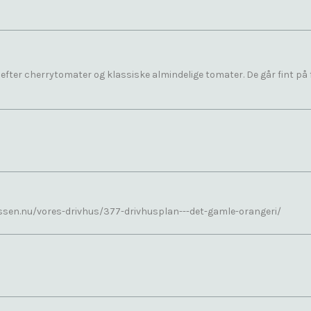
å efter cherrytomater og klassiske almindelige tomater. De går fint p
ekassen.nu/vores-drivhus/377-drivhusplan---det-gamle-orangeri/