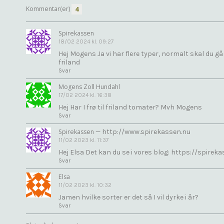
Kommentar(er)
4
Spirekassen
18/02 2024 kl. 09:27
Hej Mogens Ja vi har flere typer, normalt skal du g
friland
Svar
Mogens Zoll Hundahl
17/02 2024 kl. 16:38
Hej Har I frø til friland tomater? Mvh Mogens
Svar
Spirekassen
—
http://www.spirekassen.nu
11/02 2023 kl. 11:37
Hej Elsa Det kan du se i vores blog: https://spir
Svar
Elsa
11/02 2023 kl. 10:32
Jamen hvilke sorter er det så I vil dyrke i år?
Svar