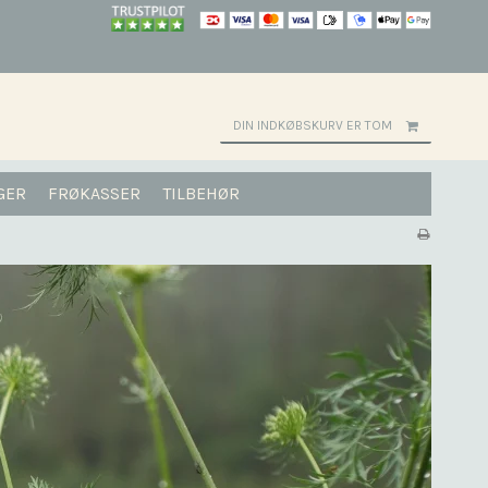
DIN INDKØBSKURV ER TOM
GER
FRØKASSER
TILBEHØR