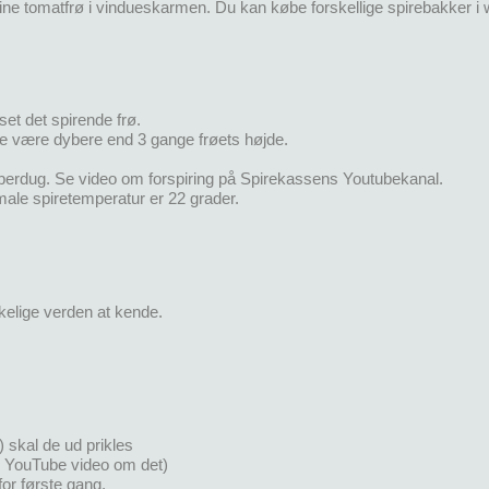
ine tomatfrø i vindueskarmen. Du kan købe forskellige spirebakker i 
set det spirende frø.
 ikke være dybere end 3 gange frøets højde.
fiberdug. Se video om forspiring på Spirekassens Youtubekanal.
imale spiretemperatur er 22 grader.
kelige verden at kende.
) skal de ud prikles
 en YouTube video om det)
or første gang.