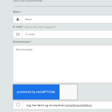
Skriv din kommentar
Navn
*
E-mail
*
(bliver ikke offentliggjort)
Kommentar
*
Jeg har læst og accepterer
privatlivspolitikken