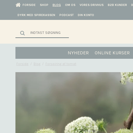
FORSIDE
SHOP
BLOG
OM OS
VORES DRIVHUS
B2B KUNDER
DYRK MED SPIREKASSEN
PODCAST
DIN KONTO
NYHEDER
ONLINE KURSER
Forside
/
Blog
/
Forspiring af tomat