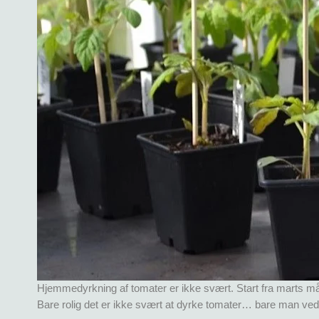
Hjemmedyrkning af tomater er ikke svært. Start fra marts mån
Bare rolig det er ikke svært at dyrke tomater… bare man ve