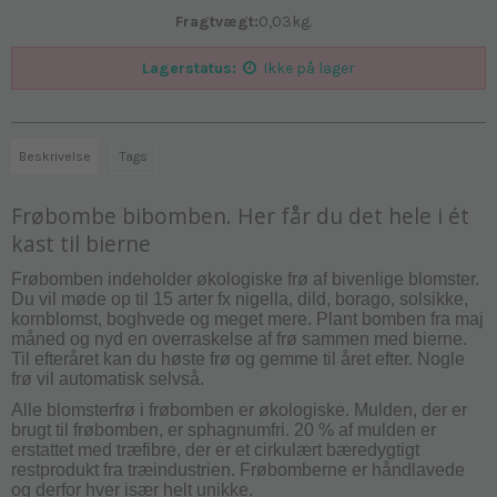
Fragtvægt:
0,03
kg.
Lagerstatus:
Ikke på lager
Beskrivelse
Tags
Frøbombe bibomben. Her får du det hele i ét
kast til bierne
Frøbomben indeholder økologiske frø af bivenlige blomster.
Du vil møde op til 15 arter fx nigella, dild, borago, solsikke,
kornblomst, boghvede og meget mere. Plant bomben fra maj
måned og nyd en overraskelse af frø sammen med bierne.
Til efteråret kan du høste frø og gemme til året efter. Nogle
frø vil automatisk selvså.
Alle blomsterfrø i frøbomben er økologiske. Mulden, der er
brugt til frøbomben, er sphagnumfri. 20 % af mulden er
erstattet med træfibre, der er et cirkulært bæredygtigt
restprodukt fra træindustrien. Frøbomberne er håndlavede
og derfor hver især helt unikke.