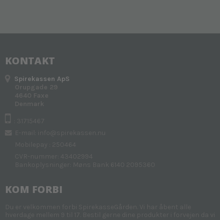
KONTAKT
Spirekassen ApS
Orupgade 29
4640 Faxe
Denmark
: 31715467
E-mail
:
info@spirekassen.nu
Mobilepay : 250464
CVR-nummer: 43402994
Bankoplysninger: Møns Bank 6140 2095360
KOM FORBI
Du er velkommen forbi SpirekasseGården. Vi har åbent alle
hverdage mellem 9 til 17. Bestil gerne dine produkter i forvejen da vi