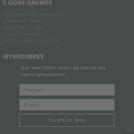
5 GODE GRUNDE
Høj kvalitet da vi køler vores frø
Over 1500 sorter
Levering 2-3 dage
4,9 på Trustpilot
Gratis hjælp fra en gartner
NYHEDSBREV
Gør som 5500+ andre og tilmeld dig
vores nyhedsbrev!
Fornavn
Email
TILMELD MIG