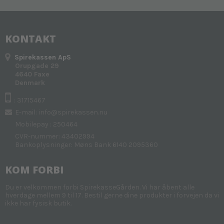
KONTAKT
Spirekassen ApS
Orupgade 29
4640 Faxe
Denmark
: 31715467
E-mail
:
info@spirekassen.nu
Mobilepay : 250464
CVR-nummer: 43402994
Bankoplysninger: Møns Bank 6140 2095360
KOM FORBI
Du er velkommen forbi SpirekasseGården. Vi har åbent alle
hverdage mellem 9 til 17. Bestil gerne dine produkter i forvejen da vi
ikke har fysisk butik.