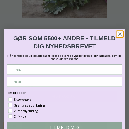
GØR SOM 5500+ ANDRE - TILMELD
DIG NYHEDSBREVET
Få helt friske tilbud, sprøde rabatkoder og grønne nyheder direkte i din indbakke, som de
andre kunder ikke får.
Bladkål 'Red Russian' - Økologisk
Fornavn
1617
E-mail
32,00 DKK
Interesser
VIS PRODUKT
Skærehave
Grøntsagsdyrkning
Vinterdyrkning
Drivhus
Tilbud
TILMELD MIG