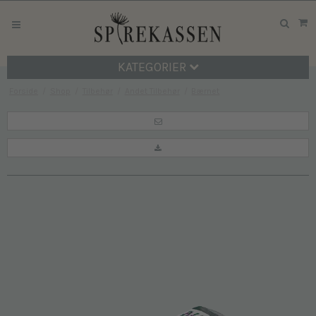
KATEGORIER
Forside
/
Shop
/
Tilbehør
/
Andet Tilbehør
/
Bærnet