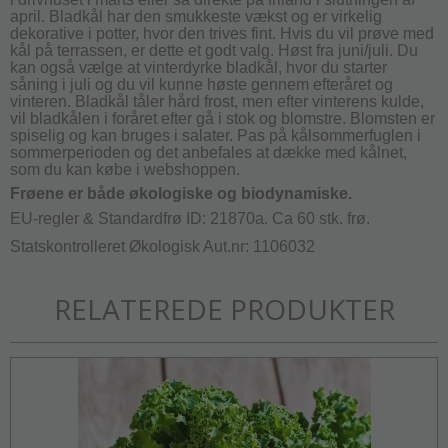
april. Bladkål har den smukkeste vækst og er virkelig
dekorative i potter, hvor den trives fint. Hvis du vil prøve med
kål på terrassen, er dette et godt valg. Høst fra juni/juli. Du
kan også vælge at vinterdyrke bladkål, hvor du starter
såning i juli og du vil kunne høste gennem efteråret og
vinteren. Bladkål tåler hård frost, men efter vinterens kulde,
vil bladkålen i foråret efter gå i stok og blomstre. Blomsten er
spiselig og kan bruges i salater. Pas på kålsommerfuglen i
sommerperioden og det anbefales at dække med kålnet,
som du kan købe i webshoppen.
Frøene er både økologiske og biodynamiske.
EU-regler & Standardfrø ID: 21870a. Ca 60 stk. frø.
Statskontrolleret Økologisk Aut.nr: 1106032
RELATEREDE PRODUKTER