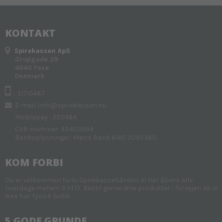
KONTAKT
Spirekassen ApS
Orupgade 29
4640 Faxe
Denmark
: 31715467
E-mail
:
info@spirekassen.nu
Mobilepay : 250464
CVR-nummer: 43402994
Bankoplysninger: Møns Bank 6140 2095360
KOM FORBI
Du er velkommen forbi SpirekasseGården. Vi har åbent alle
hverdage mellem 9 til 17. Bestil gerne dine produkter i forvejen da vi
ikke har fysisk butik.
5 GODE GRUNDE