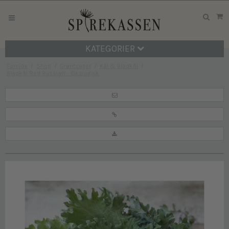
KATEGORIER
Forside
/
Shop
/
Grøntsager
/
Kål & Bladkål
/
Bladkål 'Red Russian' - Økologisk