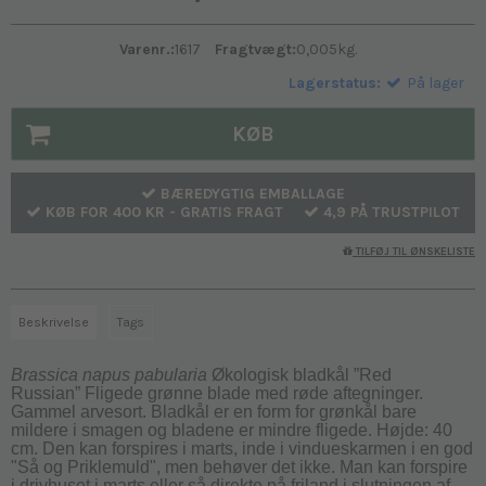
Varenr.:
1617
Fragtvægt:
0,005
kg.
Lagerstatus:
På lager
KØB
BÆREDYGTIG EMBALLAGE
KØB FOR 400 KR - GRATIS FRAGT
4,9 PÅ TRUSTPILOT
TILFØJ TIL ØNSKELISTE
Beskrivelse
Tags
Brassica napus pabularia
Økologisk bladkål ”Red
Russian” Fligede grønne blade med røde aftegninger.
Gammel arvesort. Bladkål er en form for grønkål bare
mildere i smagen og bladene er mindre fligede. Højde: 40
cm. Den kan forspires i marts, inde i vindueskarmen i en god
"Så og Priklemuld", men behøver det ikke. Man kan forspire
i drivhuset i marts eller så direkte på friland i slutningen af