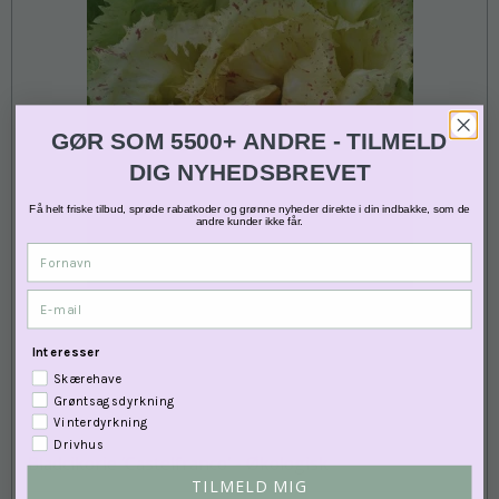
GØR SOM 5500+ ANDRE - TILMELD
DIG NYHEDSBREVET
Få helt friske tilbud, sprøde rabatkoder og grønne nyheder direkte i din indbakke, som de
andre kunder ikke får.
Fornavn
E-mail
Interesser
Skærehave
Grøntsagsdyrkning
Vinterdyrkning
Drivhus
Bladcikorie 'Castelfranco' - Økologisk
TILMELD MIG