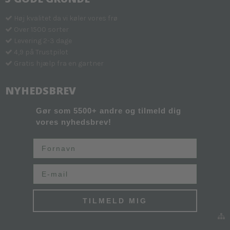
Høj kvalitet da vi køler vores frø
Over 1500 sorter
Levering 2-3 dage
4,9 på Trustpilot
Gratis hjælp fra en gartner
NYHEDSBREV
Gør som 5500+ andre og tilmeld dig
vores nyhedsbrev!
Fornavn
Email
TILMELD MIG