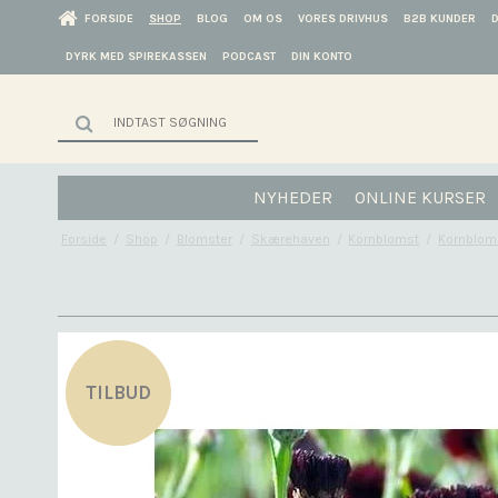
FORSIDE
SHOP
BLOG
OM OS
VORES DRIVHUS
B2B KUNDER
DYRK MED SPIREKASSEN
PODCAST
DIN KONTO
NYHEDER
ONLINE KURSER
Forside
/
Shop
/
Blomster
/
Skærehaven
/
Kornblomst
/
Kornblomst
TILBUD