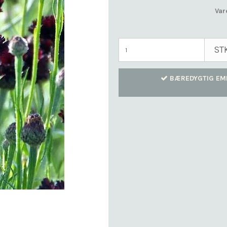
Var
ST
BÆREDYGTIG EM