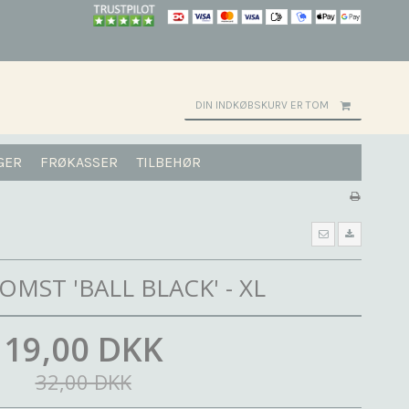
DIN INDKØBSKURV ER TOM
GER
FRØKASSER
TILBEHØR
MST 'BALL BLACK' - XL
19,00 DKK
32,00 DKK