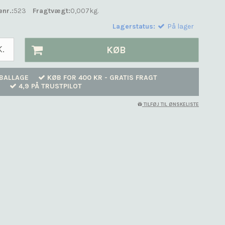
enr.:
523
Fragtvægt:
0,007
kg.
Lagerstatus:
På lager
K.
KØB
BALLAGE
KØB FOR 400 KR - GRATIS FRAGT
4,9 PÅ TRUSTPILOT
TILFØJ TIL ØNSKELISTE