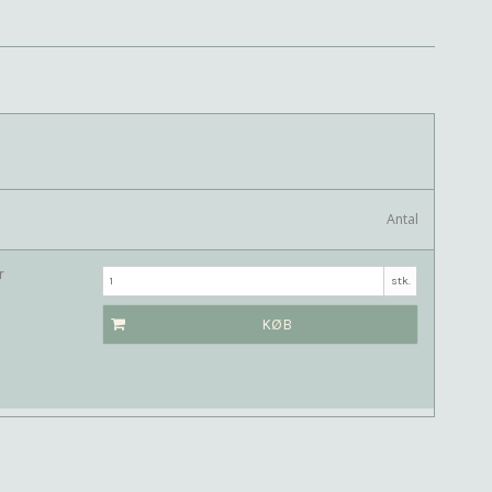
Antal
r
stk.
KØB