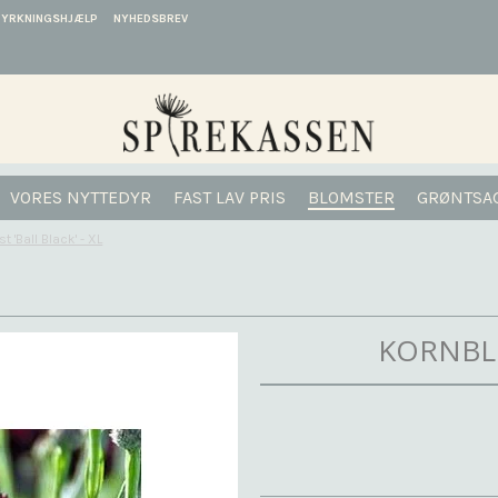
DYRKNINGSHJÆLP
NYHEDSBREV
VORES NYTTEDYR
FAST LAV PRIS
BLOMSTER
GRØNTSA
 'Ball Black' - XL
KORNBLO