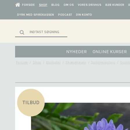
FORSIDE
SHOP
BLOG
OM OS
VORES DRIVHUS
B2B KUNDER
DYRK MED SPIREKASSEN
PODCAST
DIN KONTO
NYHEDER
ONLINE KURSER
Forside
/
Shop
/
Blomster
/
Skærehaven
/
Sommerasters
/
Sommer
TILBUD