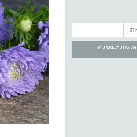
ST
BÆREDYGTIG EM