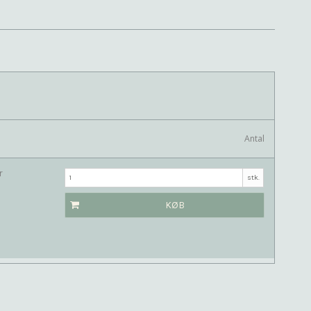
Antal
r
stk.
KØB