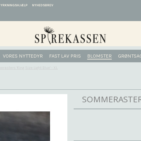
DYRKNINGSHJÆLP
NYHEDSBREV
VORES NYTTEDYR
FAST LAV PRIS
BLOMSTER
GRØNTSA
asters 'King Size Light Blue' - XL
SOMMERASTERS 