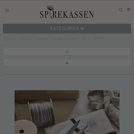
KATEGORIER
Forside
/
Shop
/
Tilbehør
/
Andet Tilbehør
/
Saks - Mellem