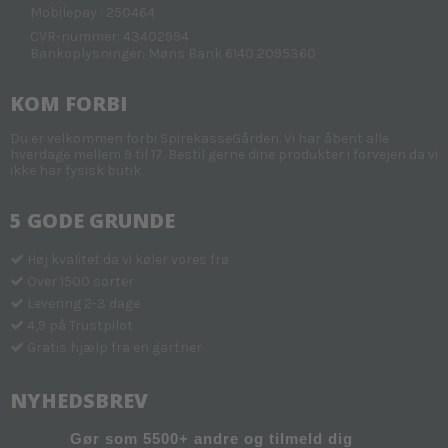
Mobilepay : 250464
CVR-nummer: 43402994
Bankoplysninger: Møns Bank 6140 2095360
KOM FORBI
Du er velkommen forbi SpirekasseGården. Vi har åbent alle
hverdage mellem 9 til 17. Bestil gerne dine produkter i forvejen da vi
ikke har fysisk butik.
5 GODE GRUNDE
Høj kvalitet da vi køler vores frø
Over 1500 sorter
Levering 2-3 dage
4,9 på Trustpilot
Gratis hjælp fra en gartner
NYHEDSBREV
Gør som 5500+ andre og tilmeld dig