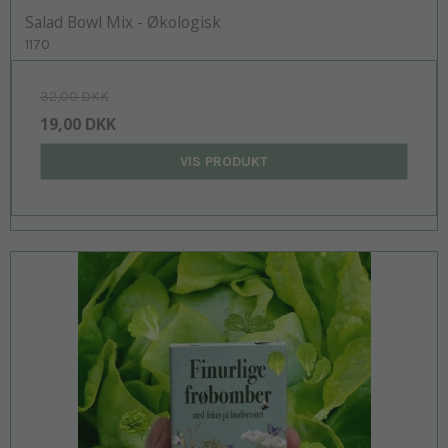
Salad Bowl Mix - Økologisk
1170
32,00 DKK
19,00 DKK
VIS PRODUKT