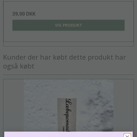
39,00 DKK
VIS PRODUKT
Kunder der har købt dette produkt har
også købt