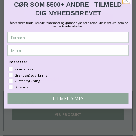
GØR SOM 5500+ ANDRE - TILMELD
DIG NYHEDSBREVET
Få helt friske tilbud, sprøde rabatkoder og grønne nyheder direkte i din indbakke, som de
andre kunder ikke får.
Fornavn
E-mail
Interesser
Skærehave
Grøntsagsdyrkning
Læbepomade Lavendel
Vinterdyrkning
1659
Drivhus
TILMELD MIG
55,00 DKK
VIS PRODUKT