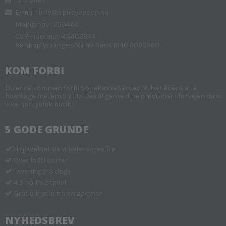
: 31715467
E-mail
:
info@spirekassen.nu
Mobilepay : 250464
CVR-nummer: 43402994
Bankoplysninger: Møns Bank 6140 2095360
KOM FORBI
Du er velkommen forbi SpirekasseGården. Vi har åbent alle
hverdage mellem 9 til 17. Bestil gerne dine produkter i forvejen da vi
ikke har fysisk butik.
5 GODE GRUNDE
Høj kvalitet da vi køler vores frø
Over 1500 sorter
Levering 2-3 dage
4,9 på Trustpilot
Gratis hjælp fra en gartner
NYHEDSBREV