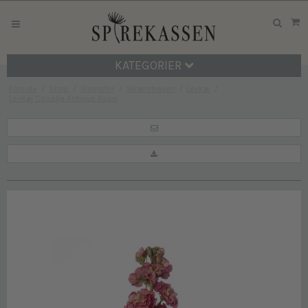
KATEGORIER
Forside
/
Shop
/
Blomster
/
Skærehaven
/
Levkøj
/
Levkøj 'Coselja Antique Rose'