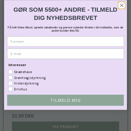
GØR SOM 5500+ ANDRE - TILMELD
DIG NYHEDSBREVET
Få helt friske tilbud, sprøde rabatkoder og grønne nyheder direkte i din indbakke, som de
andre kunder ikke får.
Fornavn
E-mail
Interesser
Skærehave
Grøntsagsdyrkning
Vinterdyrkning
Drivhus
Anis - Økologisk
TILMELD MIG
32,00 DKK
VIS PRODUKT