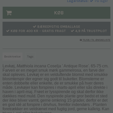
Lagerstatus:
På lager
KØB
BÆREDYGTIG EMBALLAGE
KØB FOR 400 KR - GRATIS FRAGT
4,9 PÅ TRUSTPILOT
TILFØJ TIL ØNSKELISTE
Beskrivelse
Tags
Levkøj,
Matthiola incana
Coselja ' Antique Rose'. 65-75 cm.
Farven er en meget smuk mørk gammelrosa, en farve der
skal opleves.
Levkøj er en velduftende blomst med smukke
blosmterspir der egner sig godt til buketter.
Blomsterne er
enten dobbelte eller enkelte, de er smukke på hver deres
måde. Levkøjer kan forspires i marts-april eller sås direkte i
haven i april-maj. Frøet er lysspirende og skal derfor ikke
dækkes med muld. Den nyspirede plante gror bedst et sted
der ikke bliver varmt, gerne omkring 15 grader, derfor er det
en god idé at forspire i drivhus, fremfor indendørs . Planten
foretrækker en veldrænet med fugtig jord, gerne kalkrig. Kan