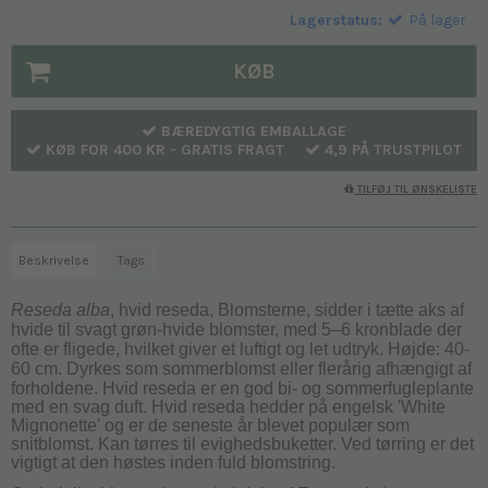
Lagerstatus:
På lager
KØB
BÆREDYGTIG EMBALLAGE
KØB FOR 400 KR - GRATIS FRAGT
4,9 PÅ TRUSTPILOT
TILFØJ TIL ØNSKELISTE
Beskrivelse
Tags
Reseda alba
, hvid reseda, Blomsterne, sidder i t
ætte aks af
hvide til svagt grøn-hvide blomster, med 5–6 kronblade der
ofte er fligede, hvilket giver et luftigt og let udtryk. Højde:
40-
60 cm. D
yrkes som sommerblomst eller flerårig afhængigt af
forholdene.
Hvid reseda er en god bi- og sommerfugleplante
med en svag duft. Hvid reseda hedder på engelsk 'White
Mignonette' og er de seneste år blevet populær som
snitblomst. Kan tørres til evighedsbuketter. Ved tørring er det
vigtigt at den høstes inden fuld blomstring.