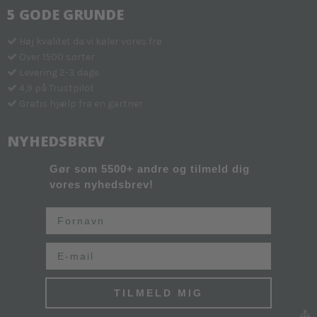
5 GODE GRUNDE
Høj kvalitet da vi køler vores frø
Over 1500 sorter
Levering 2-3 dage
4,9 på Trustpilot
Gratis hjælp fra en gartner
NYHEDSBREV
Gør som 5500+ andre og tilmeld dig
vores nyhedsbrev!
Fornavn
Email
TILMELD MIG