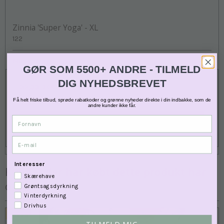
Zinnia 'Super Yoga' - XL
122
Mange frø i posen
GØR SOM 5500+ ANDRE - TILMELD
DIG NYHEDSBREVET
32,00 DKK
19,00 DKK
Få helt friske tilbud, sprøde rabatkoder og grønne nyheder direkte i din indbakke, som de
andre kunder ikke får.
Fornavn
VIS PRODUKT
E-mail
Interesser
Kunder der har købt dette produkt har
Skærehave
også købt
Grøntsagsdyrkning
Vinterdyrkning
Drivhus
Tilbud
TILMELD MIG