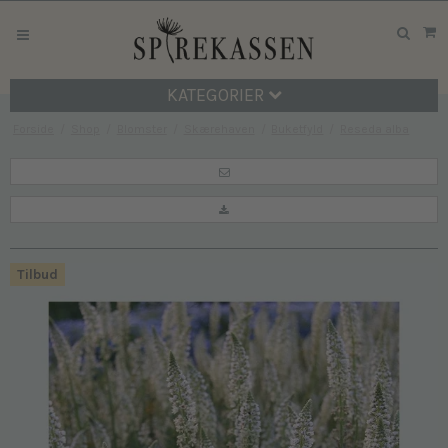
KATEGORIER
Forside
/
Shop
/
Blomster
/
Skærehaven
/
Buketfyld
/
Reseda alba
Tilbud