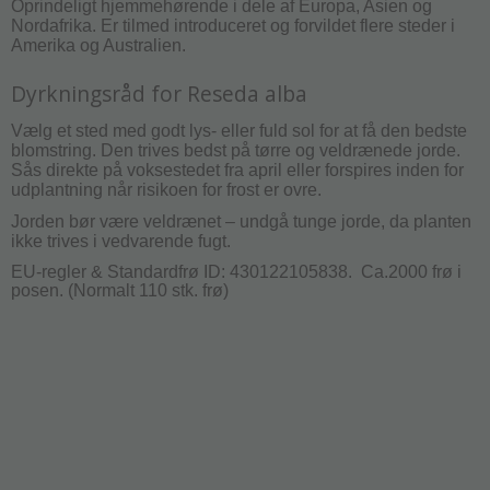
Oprindeligt hjemmehørende i dele af Europa, Asien og
Nordafrika.
Er tilmed introduceret og forvildet flere steder i
Amerika og Australien.
Dyrkningsråd for Reseda alba
Vælg et sted med godt lys- eller fuld sol for at få den bedste
blomstring.
Den trives bedst på tørre og veldrænede jorde.
Sås direkte på voksestedet fra april eller forspires inden for
udplantning når risikoen for frost er ovre.
Jorden bør være vel­drænet – undgå tunge jorde, da planten
ikke trives i vedvarende fugt.
EU-regler & Standardfrø ID: 430122105838. Ca.2000 frø i
posen. (Normalt 110 stk. frø)