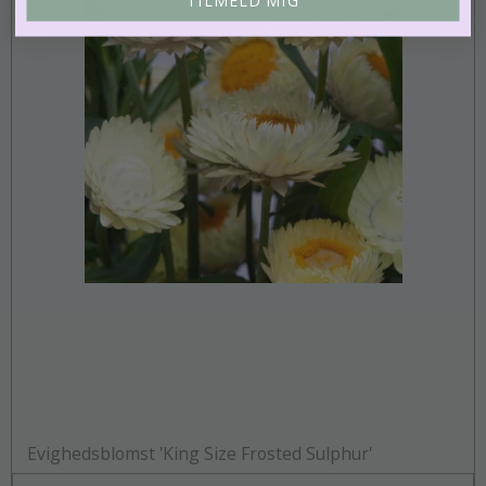
Evighedsblomst 'King Size Frosted Sulphur'