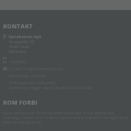
KONTAKT
Spirekassen ApS
Orupgade 29
4640 Faxe
Denmark
: 31715467
E-mail
:
info@spirekassen.nu
Mobilepay : 250464
CVR-nummer: 43402994
Bankoplysninger: Møns Bank 6140 2095360
KOM FORBI
Du er velkommen forbi SpirekasseGården. Vi har åbent alle
hverdage mellem 9 til 17. Bestil gerne dine produkter i forvejen da vi
ikke har fysisk butik.